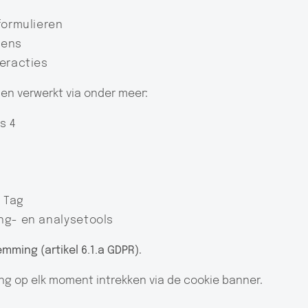
formulieren
vens
eracties
n verwerkt via onder meer:
s 4
t Tag
ng- en analysetools
mming (artikel 6.1.a GDPR)
.
g op elk moment intrekken via de cookie banner.