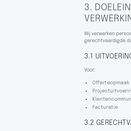
3. DOELE
VERWERKI
Wij verwerken perso
gerechtvaardigde do
3.1 UITVOERI
Voor:
Offerteopmaak
Projectuitvoeri
Klantencommun
Facturatie
3.2 GERECHTV