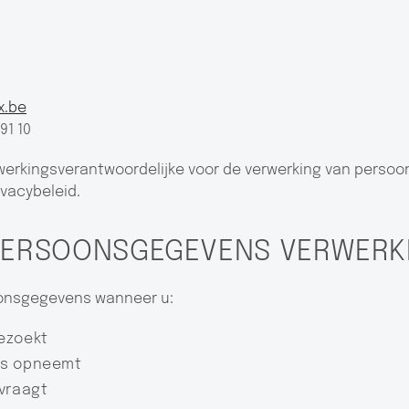
x.be
91 10
rwerkingsverantwoordelijke voor de verwerking van perso
ivacybeleid.
 PERSOONSGEGEVENS VERWERK
oonsgegevens wanneer u:
ezoekt
ns opneemt
vraagt