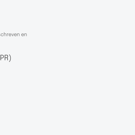
mschreven en
DPR)