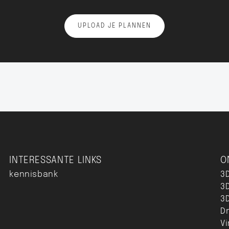
UPLOAD JE PLANNEN
INTERESSANTE LINKS
O
kennisbank
3
3D
3
D
Vi