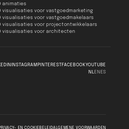
D animaties
D visualisaties voor vastgoedmarketing
D visualisaties voor vastgoedmakelaars
 visualisaties voor projectontwikkelaars
 visualisaties voor architecten
KEDIN
INSTAGRAM
PINTEREST
FACEBOOK
YOUTUBE
NL
EN
ES
PRIVACY- EN COOKIEBELEID
ALGEMENE VOORWAARDEN