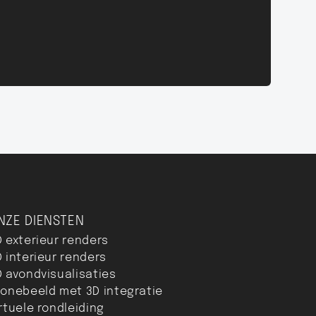
NZE DIENSTEN
D exterieur renders
 interieur renders
D avondvisualisaties
ronebeeld met 3D integratie
rtuele rondleiding