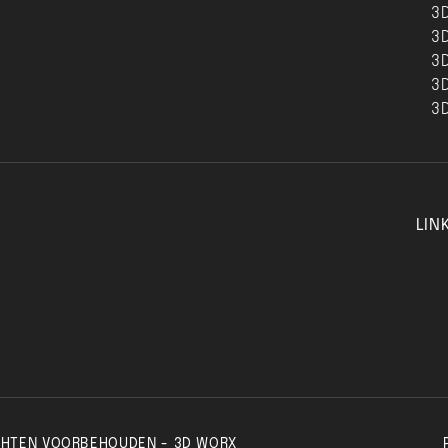
3
3
3
3D
3D
LIN
ECHTEN VOORBEHOUDEN - 3D WORX