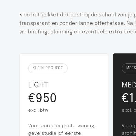
Kies het pakket dat past bij de schaal van je p
transparant en zonder lange offertefase. Na 
we briefing, planning en eventuele extra beel
KLEIN PROJECT
MEE
LIGHT
MED
€950
€1
excl. btw
excl. 
Voor een compacte woning,
Voor 
gevelstudie of eerste
archi