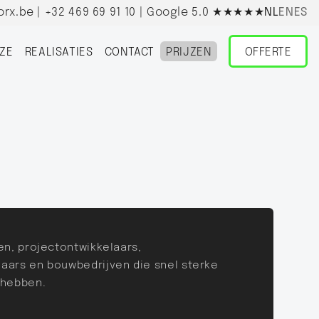
orx.be
|
+32 469 69 91 10
| Google 5.0
★★★★★
NL
EN
ES
ZE
REALISATIES
CONTACT
PRIJZEN
OFFERTE
en, projectontwikkelaars,
aars en bouwbedrijven die snel sterke
 hebben.