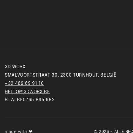
3D WORX
SMALVOORTSTRAAT 30, 2300 TURNHOUT, BELGIË
+32 469 69 91 10
HELLO@3DWORX.BE
BTW: BE0765.845.682
made with ❤︎‬
© 2026 - ALLE R