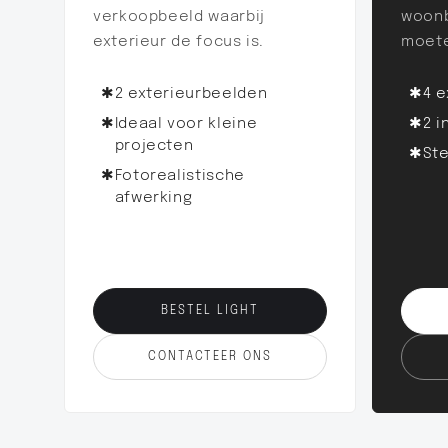
verkoopbeeld waarbij
woonb
exterieur de focus is.
moet
✱
2 exterieurbeelden
✱
4 
✱
Ideaal voor kleine
✱
2 i
projecten
✱
St
✱
Fotorealistische
afwerking
BESTEL LIGHT
CONTACTEER ONS