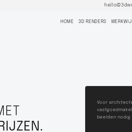
hello@3dw
HOME
3D RENDERS
WERKWIJ
Voor architect
 MET
vastgoedmakel
beelden nodig
RIJZEN.