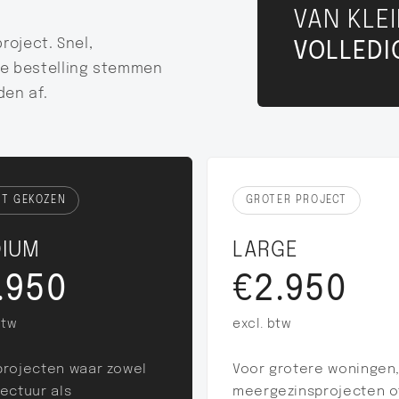
VAN KLE
roject. Snel,
VOLLEDI
je bestelling stemmen
den af.
ST GEKOZEN
GROTER PROJECT
IUM
LARGE
.950
€2.950
btw
excl. btw
projecten waar zowel
Voor grotere woningen
tectuur als
meergezinsprojecten o