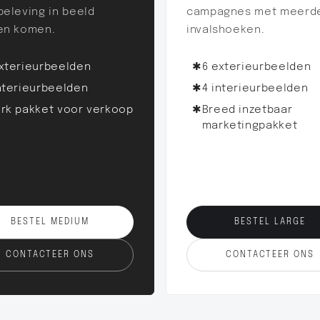
eleving in beeld
campagnes met meerd
en komen.
invalshoeken.
exterieurbeelden
✱
6 exterieurbeelden
nterieurbeelden
✱
4 interieurbeelden
erk pakket voor verkoop
✱
Breed inzetbaar
marketingpakket
BESTEL MEDIUM
BESTEL LARGE
CONTACTEER ONS
CONTACTEER ONS