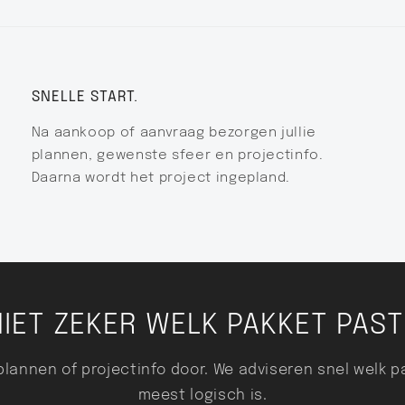
SNELLE START.
Na aankoop of aanvraag bezorgen jullie
plannen, gewenste sfeer en projectinfo.
Daarna wordt het project ingepland.
IET ZEKER WELK PAKKET PAS
 plannen of projectinfo door. We adviseren snel welk p
meest logisch is.