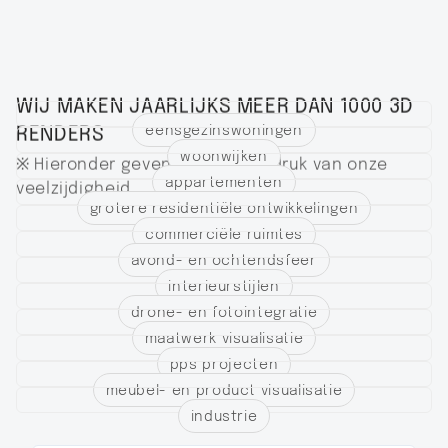
WIJ MAKEN JAARLIJKS MEER DAN 1000 3D
eensgezinswoningen
RENDERS
woonwijken
※ Hieronder geven we u een indruk van onze
appartementen
veelzijdigheid
grotere residentiële ontwikkelingen
commerciële ruimtes
avond- en ochtendsfeer
interieurstijlen
drone- en fotointegratie
maatwerk visualisatie
pps projecten
meubel- en product visualisatie
industrie