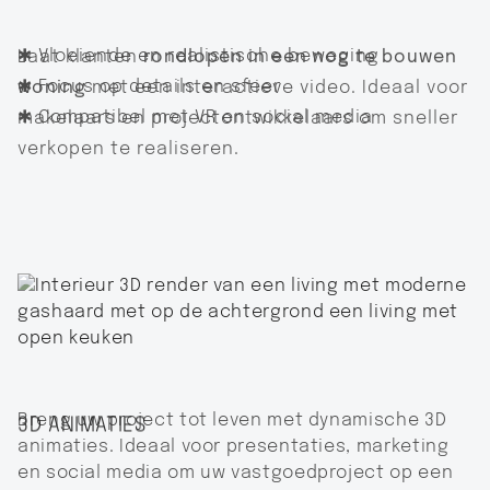
✱ Vloeiende en realistische beweging
Laat klanten
rondlopen in een nog te bouwen
✱ Focus op details en sfeer
woning
met een interactieve video. Ideaal voor
✱ Compatibel met VR en social media
makelaars en projectontwikkelaars om sneller
verkopen te realiseren.
Breng uw project tot leven met dynamische 3D
3D ANIMATIES
animaties. Ideaal voor presentaties, marketing
en social media om uw vastgoedproject op een