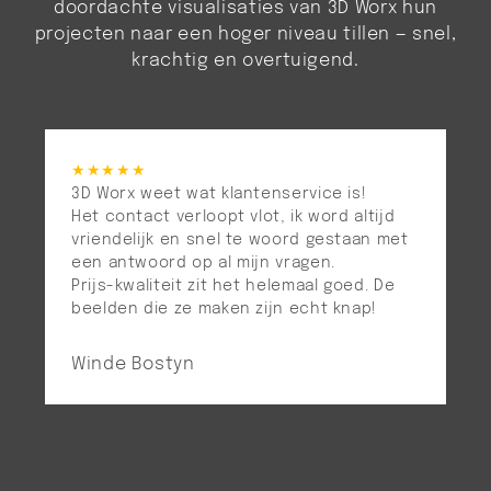
doordachte visualisaties van 3D Worx hun
projecten naar een hoger niveau tillen — snel,
krachtig en overtuigend.
★★★★★
3D Worx weet wat klantenservice is!
Het contact verloopt vlot, ik word altijd
vriendelijk en snel te woord gestaan met
een antwoord op al mijn vragen.
Prijs-kwaliteit zit het helemaal goed. De
beelden die ze maken zijn echt knap!
Winde Bostyn