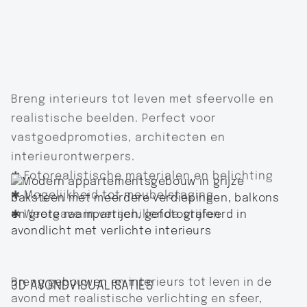
Breng interieurs tot leven met sfeervolle en
realistische beelden. Perfect voor
vastgoedpromoties, architecten en
interieurontwerpers.
✱ Fotorealistische materialen en belichting
✱ Mogelijkheid tot meubelstaging
✱ Weergave in verschillende stijlen
Breng gebouwen en interieurs tot leven in de
3D AVONDVISUALISATIES
avond met realistische verlichting en sfeer,