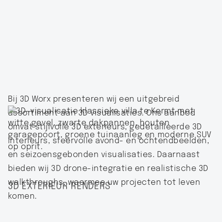
Bij 3D Worx presenteren wij een uitgebreid
assortiment aan 3D visualisaties. Ons aanbod
omvat stijlvolle 3D exterieurs, gedetailleerde 3D
interieurs, sfeervolle avond- en ochtendbeelden,
en seizoensgebonden visualisaties. Daarnaast
bieden wij 3D drone-integratie en realistische 3D
walkthroughs, waarmee uw projecten tot leven
3D EXTERIEUR RENDERS
komen.