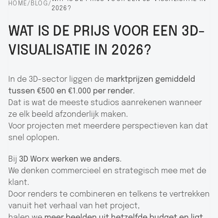
HOME
/
BLOG
/
2026?
WAT IS DE PRIJS VOOR EEN 3D-
VISUALISATIE IN 2026?
In de 3D-sector liggen de
marktprijzen gemiddeld
tussen €500 en €1.000 per render
.
Dat is wat de meeste studios aanrekenen wanneer
ze elk beeld afzonderlijk maken.
Voor projecten met meerdere perspectieven kan dat
snel oplopen.
Bij
3D Worx werken we anders
.
We denken commercieel en strategisch mee met de
klant.
Door renders te combineren en telkens te vertrekken
vanuit het verhaal van het project,
halen we
meer beelden uit hetzelfde budget en ligt