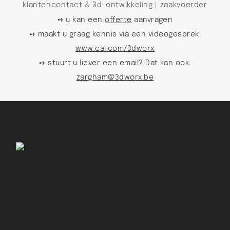
klantencontact & 3d-ontwikkeling |
zaakvoerder
➺ u kan een
offerte
aanvragen
➺ maakt u graag kennis via een videogesprek:
www.cal.com/3dworx
➺ stuurt u liever een email? Dat kan ook:
zargham@3dworx.be