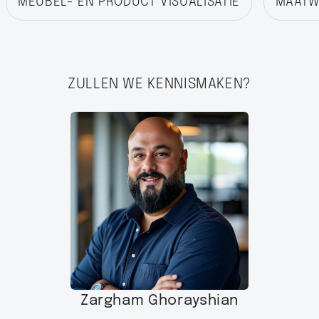
MEUBEL- EN PRODUCT VISUALISATIE
MAATWE
ZULLEN WE KENNISMAKEN?
Zargham Ghorayshian