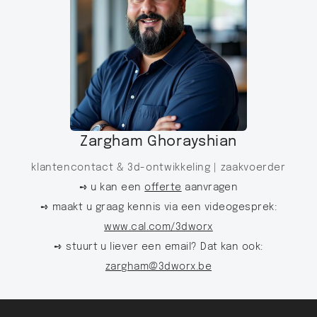
Zargham Ghorayshian
klantencontact & 3d-ontwikkeling |
zaakvoerder
➺ u kan een
offerte
aanvragen
➺ maakt u graag kennis via een videogesprek:
www.cal.com/3dworx
➺ stuurt u liever een email? Dat kan ook:
zargham@3dworx.be