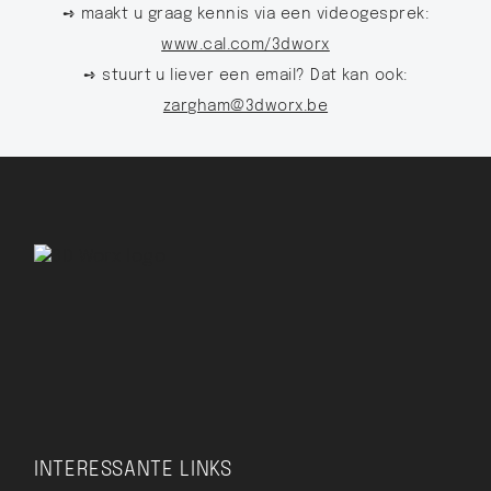
➺ maakt u graag kennis via een videogesprek:
www.cal.com/3dworx
➺ stuurt u liever een email? Dat kan ook:
zargham@3dworx.be
INTERESSANTE LINKS