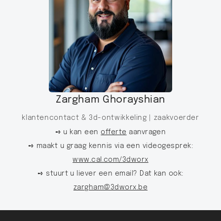
Zargham Ghorayshian
klantencontact & 3d-ontwikkeling |
zaakvoerder
➺ u kan een
offerte
aanvragen
➺ maakt u graag kennis via een videogesprek:
www.cal.com/3dworx
➺ stuurt u liever een email? Dat kan ook:
zargham@3dworx.be