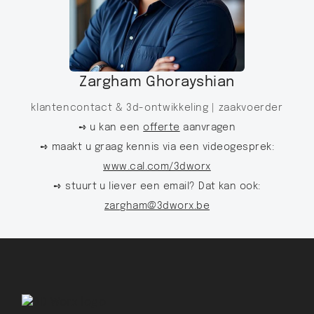
Zargham Ghorayshian
klantencontact & 3d-ontwikkeling |
zaakvoerder
➺ u kan een
offerte
aanvragen
➺ maakt u graag kennis via een videogesprek:
www.cal.com/3dworx
➺ stuurt u liever een email? Dat kan ook:
zargham@3dworx.be