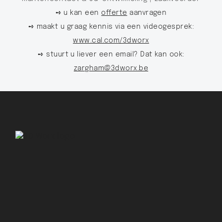
➺ u kan een
offerte
aanvragen
➺ maakt u graag kennis via een videogesprek:
www.cal.com/3dworx
➺ stuurt u liever een email? Dat kan ook:
zargham@3dworx.be