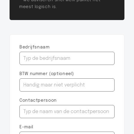
— we adviseren snel welk pakket het
meest logisch is.
Bedrijfsnaam
BTW nummer (optioneel)
Contactpersoon
E-mail