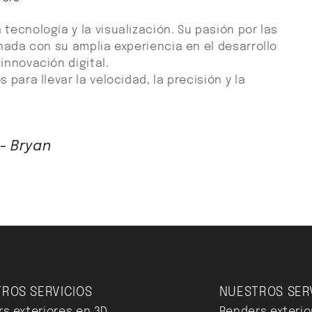
tecnología y la visualización. Su pasión por las
inada con su amplia experiencia en el desarrollo
innovación digital.
 para llevar la velocidad, la precisión y la
- Bryan
ROS SERVICIOS
NUESTROS SER
s exteriores en 3D
Renders exterio