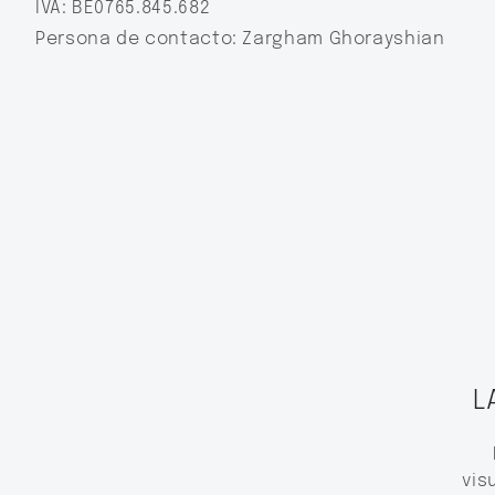
IVA: BE0765.845.682
Persona de contacto: Zargham Ghorayshian
L
vis