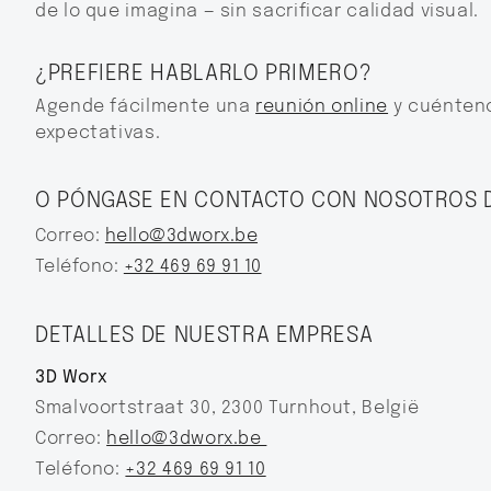
de lo que imagina — sin sacrificar calidad visual.
¿PREFIERE HABLARLO PRIMERO?
Agende fácilmente una
reunión online
y cuénteno
expectativas.
O PÓNGASE EN CONTACTO CON NOSOTROS 
Correo:
hello@3dworx.be
Teléfono:
+32 469 69 91 10
DETALLES DE NUESTRA EMPRESA
3D Worx
Smalvoortstraat 30, 2300 Turnhout, België
Correo:
hello@3dworx.be ‍
Teléfono:
+32 469 69 91 10