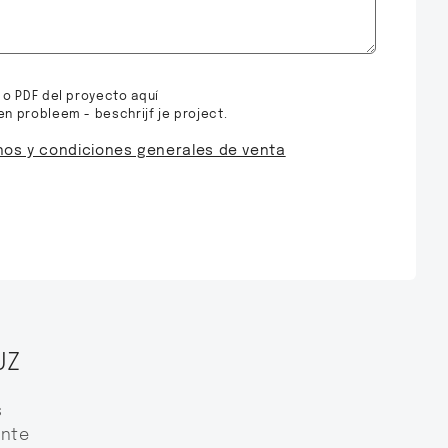
 o PDF del proyecto aquí
n probleem - beschrijf je project.
nos y condiciones generales de venta
UZ
s
ente