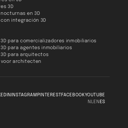
res 3D
 nocturnas en 3D
 con integración 3D
 3D para comercializadores inmobiliarios
 3D para agentes inmobiliarios
 3D para arquitectos
s voor architecten
KEDIN
INSTAGRAM
PINTEREST
FACEBOOK
YOUTUBE
NL
EN
ES