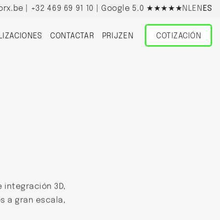
orx.be
|
+32 469 69 91 10
| Google 5.0
★★★★★
NL
EN
ES
LIZACIONES
CONTACTAR
PRIJZEN
COTIZACIÓN
e integración 3D,
s a gran escala,