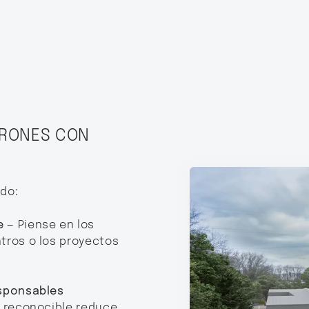
DRONES CON
do:
e
— Piense en los
ntros o los proyectos
esponsables
o reconocible reduce