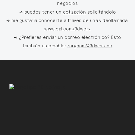
negocios
➺ puedes tener un
cotización
solicitándolo
➺ me gustaría conocerte a través de una videollamada:
www.cal.com/3dworx
➺ ¿Prefieres enviar un correo electrónico? Esto
también es posible:
zargham@3dworx.be