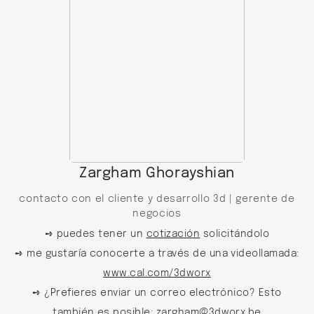
Zargham Ghorayshian
contacto con el cliente y desarrollo 3d |
gerente de
negocios
➺ puedes tener un
cotización
solicitándolo
➺ me gustaría conocerte a través de una videollamada:
www.cal.com/3dworx
➺ ¿Prefieres enviar un correo electrónico? Esto
también es posible:
zargham@3dworx.be